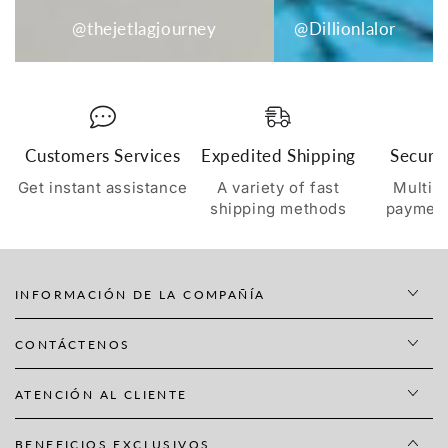
@thejetlagjourney
@Dillionlalor
Customers Services
Expedited Shipping
Secure
Get instant assistance
A variety of fast
Multip
shipping methods
paymen
INFORMACIÓN DE LA COMPAÑÍA
CONTÁCTENOS
ATENCIÓN AL CLIENTE
BENEFICIOS EXCLUSIVOS