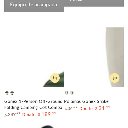
Equipo de acampada
Army
Khaki
Caqui
Wholesale
Gonex 1-Person Off-Ground
Polainas Gonex Snake
Green
Option
Folding Camping Cot Combo
31
.99
36
Desde
.49
$
$
189
.99
Precio
Precio
239
Desde
.99
$
$
regular
de
Precio
Precio
venta
regular
de