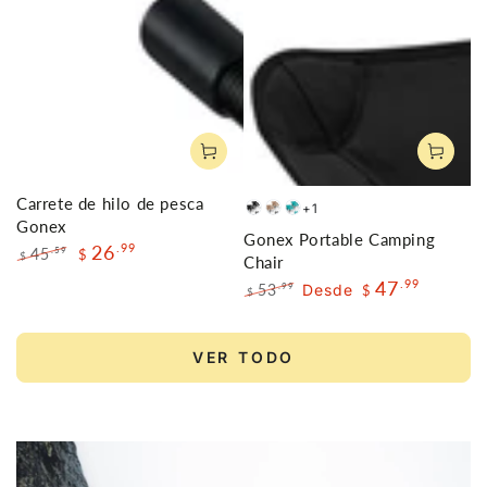
venta
Carrete de hilo de pesca
+1
Black
Khaki
Lake
Gonex
Gonex Portable Camping
Green
26
.99
45
.59
$
$
Chair
Precio
Precio
47
.99
53
Desde
.99
$
$
regular
de
Precio
Precio
venta
regular
de
venta
VER TODO