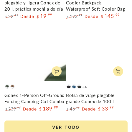
plegable y ligera Gonex de
Cooler Backpack,
20 l, práctica mochila de día
Waterproof Soft Cooler Bag
19
.99
145
.99
22
Desde
173
Desde
.99
.99
$
$
$
$
Precio
Precio
Precio
Precio
regular
de
regular
de
venta
venta
+4
Army
Khaki
Negro
Azul
Gris
Gonex 1-Person Off-Ground
Bolsa de viaje plegable
Green
profundo
Folding Camping Cot Combo
grande Gonex de 100 l
189
.99
33
.99
239
Desde
46
Desde
.99
.99
$
$
$
$
Precio
Precio
Precio
Precio
regular
de
regular
de
venta
venta
VER TODO