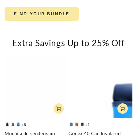
FIND YOUR BUNDLE
Extra Savings Up to 25% Off
+5
+1
Negro
Gris
Azul
Blue
Orange
Black
Mochila de senderismo
Gonex 40 Can Insulated