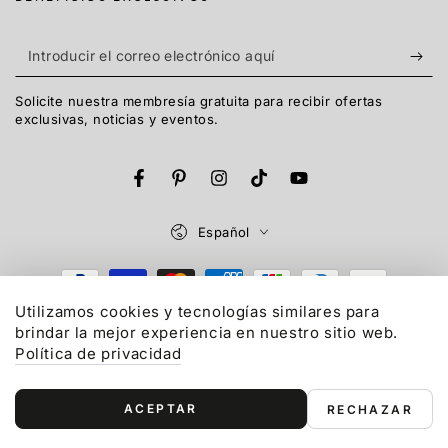
Introducir
el
Solicite nuestra membresía gratuita para recibir ofertas
correo
exclusivas, noticias y eventos.
electrónico
aquí
Facebook
Pinterest
Instagram
TikTok
YouTube
Idioma
Español
Métodos
de
Utilizamos cookies y tecnologías similares para
brindar la mejor experiencia en nuestro sitio web.
© 2015-2026,
Gonex
LLC. Reservados todos los derechos.
pago
Política de privacidad
Política de reembolso
Política de privacidad
Términos del servicio
Política de envío
ACEPTAR
RECHAZAR
Información de contacto