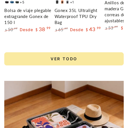
Anillos de 
+5
+1
Negro
Azul
Gris
Black
Orange
Grey
madera Go
Bolsa de viaje plegable
Gonex 35L Ultralight
oscuro
correas de
extragrande Gonex de
Waterproof TPU Dry
ajustables
150 l
Bag
4
53
.99
38
.99
43
.99
$
$
50
Desde
65
Desde
.99
.99
$
$
$
$
Precio
Pre
Precio
Precio
Precio
Precio
regular
de
regular
de
regular
de
ven
venta
venta
VER TODO