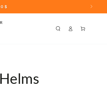
20 $
R
Warenkorb
Einloggen
 Helms