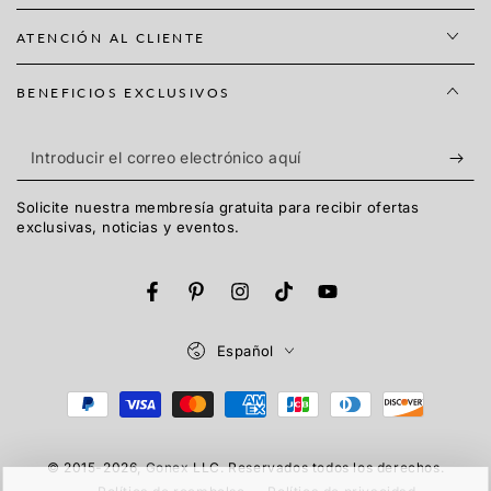
ATENCIÓN AL CLIENTE
BENEFICIOS EXCLUSIVOS
Introducir
el
Solicite nuestra membresía gratuita para recibir ofertas
correo
exclusivas, noticias y eventos.
electrónico
aquí
Facebook
Pinterest
Instagram
TikTok
YouTube
Idioma
Español
Métodos
de
© 2015-2026,
Gonex
LLC. Reservados todos los derechos.
pago