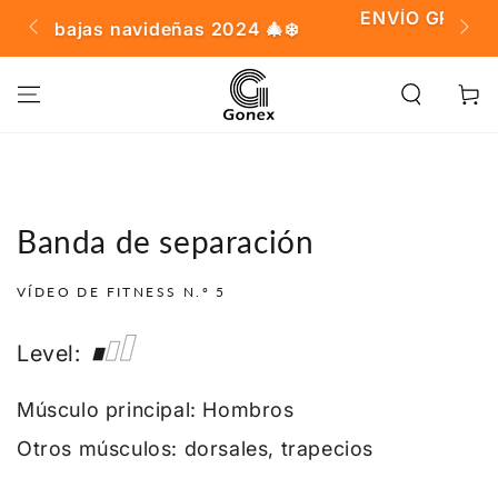
IR AL
ENVÍO GRATIS en pedidos superiores
2024 🎄❄️
CONTENIDO
$20
Carrito
Banda de separación
VÍDEO DE FITNESS N.º 5
Level:
Músculo principal: Hombros
Otros músculos: dorsales, trapecios