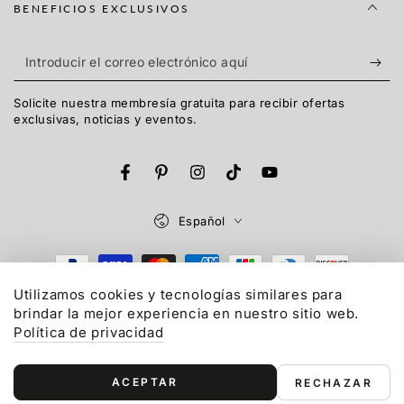
BENEFICIOS EXCLUSIVOS
Introducir
el
Solicite nuestra membresía gratuita para recibir ofertas
correo
exclusivas, noticias y eventos.
electrónico
aquí
Facebook
Pinterest
Instagram
TikTok
YouTube
Idioma
Español
Métodos
de
Utilizamos cookies y tecnologías similares para
brindar la mejor experiencia en nuestro sitio web.
© 2015-2026,
Gonex
LLC. Reservados todos los derechos.
pago
Política de privacidad
Política de reembolso
Política de privacidad
Términos del servicio
Política de envío
ACEPTAR
Información de contacto
RECHAZAR