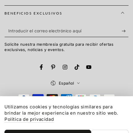
BENEFICIOS EXCLUSIVOS
Introducir
el
Solicite nuestra membresía gratuita para recibir ofertas
correo
exclusivas, noticias y eventos.
electrónico
aquí
Facebook
Pinterest
Instagram
TikTok
YouTube
Idioma
Español
Métodos
de
Utilizamos cookies y tecnologías similares para
brindar la mejor experiencia en nuestro sitio web.
© 2015-2026,
Gonex
LLC. Reservados todos los derechos.
pago
Política de privacidad
Política de reembolso
Política de privacidad
Términos del servicio
Política de envío