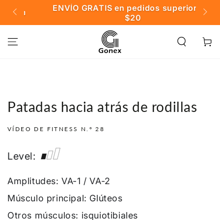
IR AL
ENVÍO GRATIS en pedidos superiores a
❄️

CONTENIDO
$20
Carrito
Patadas hacia atrás de rodillas
VÍDEO DE FITNESS N.° 28
Level:
Amplitudes: VA-1 / VA-2
Músculo principal: Glúteos
Otros músculos: isquiotibiales