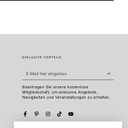
EXKLUSIVE VORTEILE
E-
Mail
Beantragen Sie unsere kostenlose
hier
Mitgliedschaft, um exklusive Angebote,
Neuigkeiten und Veranstaltungen zu erhalten.
eingeben
Facebook
Pinterest
Instagram
TikTok
YouTube