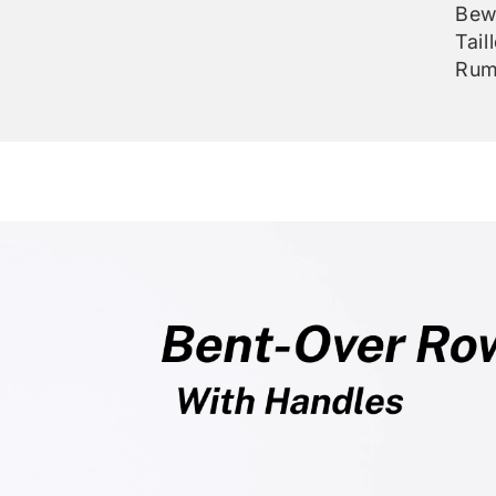
Bew
Tai
Rum