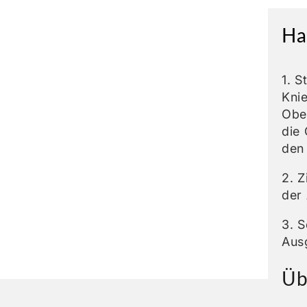
Ha
1. S
Kni
Ober
die 
den 
2. Z
der
3. S
Aus
Üb