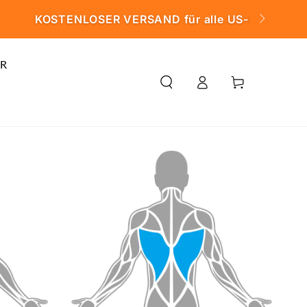
20 $
R
Einloggen
Warenkorb