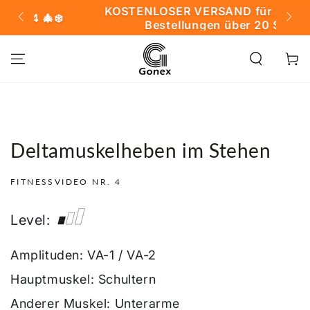
ZUM INHALT
KOSTENLOSER VERSAND für alle US-
❄️
SPRINGEN
Bestellungen über 20 $
Warenko
Deltamuskelheben im Stehen
FITNESSVIDEO NR. 4
Level:
Amplituden: VA-1 / VA-2
Hauptmuskel: Schultern
Anderer Muskel: Unterarme