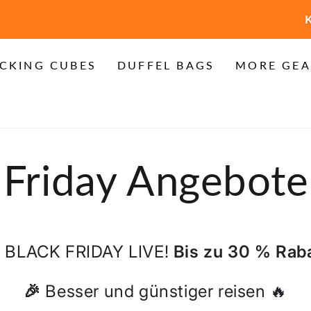
TENLOSER VERSAND für alle US-Bestellungen über 
CKING CUBES
DUFFEL BAGS
MORE GEA
ktion:
 Friday Angebot
 BLACK FRIDAY LIVE!
Bis zu 30 % Raba
🎉
Besser und günstiger reisen 🔥