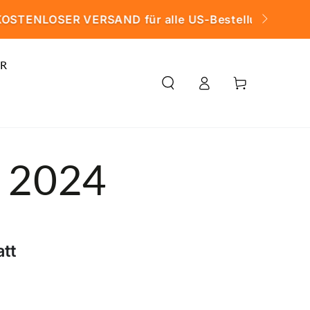
20 $
R
Warenkorb
Einloggen
e 2024
tt